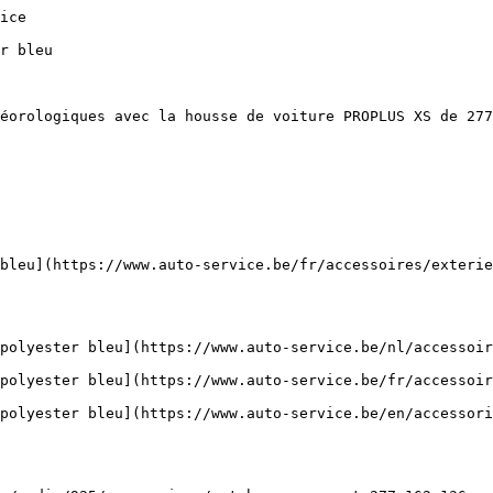
peinture)
- [Électrique](https://www.auto-service.be/fr/electrique)
    - [Kabelbescherming](https://www.auto-service.be/fr/electrique/kabelbescherming)
    - [Bornes de charge de batterie](https://www.auto-service.be/fr/electrique/bornes-de-charge-de-batterie)
    - [Bornes à bornes de batterie](https://www.auto-service.be/fr/electrique/bornes-a-bornes-de-batterie)
    - [Connecteurs](https://www.auto-service.be/fr/electrique/connecteurs)
    - [GeÏsoleerde Chaussures de câble](https://www.auto-service.be/fr/ele