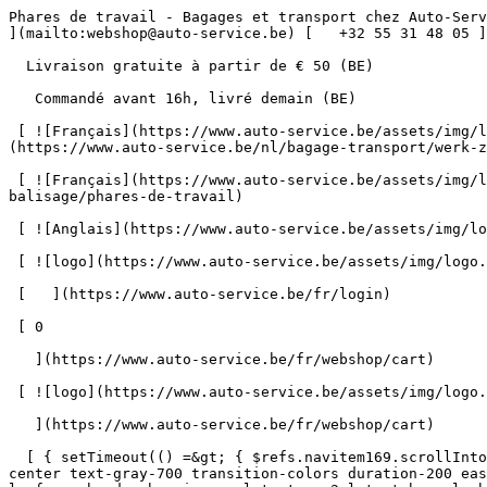
Phares de travail - Bagages et transport chez Auto-Service      = 170" class="bg-neutral-50 text-gray-800 antialiased" id="pg-318" &gt;   [    webshop@auto-service.be ](mailto:webshop@auto-service.be) [   +32 55 31 48 05 ](tel:+3255314805) 

  Livraison gratuite à partir de € 50 (BE) 

   Commandé avant 16h, livré demain (BE) 

 [ ![Français](https://www.auto-service.be/assets/img/locales/fr.svg) fr  ](#) [ ![Néerlandais](https://www.auto-service.be/assets/img/locales/nl.svg) Néerlandais ](https://www.auto-service.be/nl/bagage-transport/werk-zwaailichten/werklichten) 

 [ ![Français](https://www.auto-service.be/assets/img/locales/fr.svg) Français ](https://www.auto-service.be/fr/bagages-et-transport/feux-de-travail-et-feux-de-balisage/phares-de-travail) 

 [ ![Anglais](https://www.auto-service.be/assets/img/locales/en.svg) Anglais ](https://www.auto-service.be/en/luggage-transport/work-flashing-lights/work-lights) 

 [ ![logo](https://www.auto-service.be/assets/img/logo.svg) ](https://www.auto-service.be/fr) 

 [   ](https://www.auto-service.be/fr/login) 

 [ 0 

   ](https://www.auto-service.be/fr/webshop/cart)

 [ ![logo](https://www.auto-service.be/assets/img/logo.svg) ](https://www.auto-service.be/fr) [   ](https://www.auto-service.be/fr/login)     [ 0 

   ](https://www.auto-service.be/fr/webshop/cart)

  [ { setTimeout(() =&gt; { $refs.navitem169.scrollIntoView({ behavior: 'smooth', block: 'start' }); }, 300); }); }" class="relative z-30 flex items-center p-4 text-center text-gray-700 transition-colors duration-200 ease-out lg:h-full lg:border-b-4 lg:px-0 lg:pt-\[4px\] lg:pb-0 lg:text-xs lg:font-medium lg:text-gray-800 lg:focus:border-b-primary xl:text-sm 2xl:text-base lg:border-b-transparent lg:hover:border-b-gray-300" &gt; Nettoyage de voitures      

 ](https://www.auto-service.be/fr/nettoyage-de-voitures) **Nettoyage de voitures** 

 [    ![Extérieur](https://www.auto-service.be/assets/media/30740/conversions/exterieur-navthumb.jpg)  

 Extérieur 

 ](https://www.auto-service.be/fr/nettoyage-de-voitures/exterieur) [    ![Shampooing auto](https://www.auto-service.be/assets/media/30734/conversions/autoshampoo-navthumb.jpg)  

 Shampooing auto 

 ](https://www.auto-service.be/fr/nettoyage-de-voitures/shampooing-auto) [    ![Intérieur](https://www.auto-service.be/assets/media/30732/conversions/interieur-navthumb.jpg)  

 Intérieur 

 ](https://www.auto-service.be/fr/nettoyage-de-voitures/interieur) [    ![Sellerie cuir](https://www.auto-service.be/assets/media/30721/conversions/lederen-bekleding-navthumb.jpg)  

 Sellerie cuir 

 ](https://www.auto-service.be/fr/nettoyage-de-voitures/sellerie-cuir) [    ![Jantes et pneus](https://www.auto-service.be/assets/media/30719/conversions/velgen-banden-navthumb.jpg)  

 Jantes et pneus 

 ](https://www.auto-service.be/fr/nettoyage-de-voitures/jantes-et-pneus) [    ![Polissage](https://www.auto-service.be/assets/media/30717/conversions/polijsten-navthumb.jpg)  

 Polissage 

 ](https://www.auto-service.be/fr/nettoyage-de-voitures/polissage) [    ![Vitres](https://www.auto-service.be/assets/media/30715/conversions/ruiten-navthumb.jpg)  

 Vitres 

 ](https://www.auto-service.be/fr/nettoyage-de-voitures/vitres) [    ![Cire et protection](https://www.auto-service.be/assets/media/30713/conversions/wax-protect-n