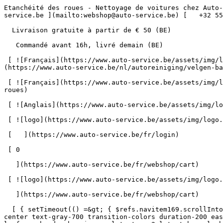
Etanchéité des roues - Nettoyage de voitures chez Auto-Service      = 170" class="bg-neutral-50 text-gray-800 antialiased" id="pg-201" &gt;   [    webshop@auto-service.be ](mailto:webshop@auto-service.be) [   +32 55 31 48 05 ](tel:+3255314805) 

  Livraison gratuite à partir de € 50 (BE) 

   Commandé avant 16h, livré demain (BE) 

 [ ![Français](https://www.auto-service.be/assets/img/locales/fr.svg) fr  ](#) [ ![Néerlandais](https://www.auto-service.be/assets/img/locales/nl.svg) Néerlandais ](https://www.auto-service.be/nl/autoreiniging/velgen-banden/velgenverzegeling) 

 [ ![Français](https://www.auto-service.be/assets/img/locales/fr.svg) Français ](https://www.auto-service.be/fr/nettoyage-de-voitures/jantes-et-pneus/etancheite-des-roues) 

 [ ![Anglais](https://www.auto-service.be/assets/img/locales/en.svg) Anglais ](https://www.auto-service.be/en/car-cleaning/rims-tires/wheel-seal) 

 [ ![logo](https://www.auto-service.be/assets/img/logo.svg) ](https://www.auto-service.be/fr) 

 [   ](https://www.auto-service.be/fr/login) 

 [ 0 

   ](https://www.auto-service.be/fr/webshop/cart)

 [ ![logo](https://www.auto-service.be/assets/img/logo.svg) ](https://www.auto-service.be/fr) [   ](https://www.auto-service.be/fr/login)     [ 0 

   ](https://www.auto-service.be/fr/webshop/cart)

  [ { setTimeout(() =&gt; { $refs.navitem169.scrollIntoView({ behavior: 'smooth', block: 'start' }); }, 300); }); }" class="relative z-30 flex items-center p-4 text-center text-gray-700 transition-colors duration-200 ease-out lg:h-full lg:border-b-4 lg:px-0 lg:pt-\[4px\] lg:pb-0 lg:text-xs lg:font-medium lg:text-gray-800 lg:focus:border-b-primary xl:text-sm 2xl:text-base lg:border-b-gray-700" &gt; Nettoyage de voitures      

 ](https://www.auto-service.be/fr/nettoyage-de-voitures) **Nettoyage de voitures** 

 [    ![Extérieur](https://www.auto-service.be/assets/media/30740/conversions/exterieur-navthumb.jpg)  

 Extérieur 

 ](https://www.auto-service.be/fr/nettoyage-de-voitures/exterieur) [    ![Shampooing auto](https://www.auto-service.be/assets/media/30734/conversions/autoshampoo-navthumb.jpg)  

 Shampooing auto 

 ](https://www.auto-service.be/fr/nettoyage-de-voitures/shampooing-auto) [    ![Intérieur](https://www.auto-service.be/assets/media/30732/conversions/interieur-navthumb.jpg)  

 Intérieur 

 ](https://www.auto-service.be/fr/nettoyage-de-voitures/interieur) [    ![Sellerie cuir](https://www.auto-service.be/assets/media/30721/conversions/lederen-bekleding-navthumb.jpg)  

 Sellerie cuir 

 ](https://www.auto-service.be/fr/nettoyage-de-voitures/sellerie-cuir) [    ![Jantes et pneus](https://www.auto-service.be/assets/media/30719/conversions/velgen-banden-navthumb.jpg)  

 Jantes et pneus 

 ](https://www.auto-service.be/fr/nettoyage-de-voitures/jantes-et-pneus) [    ![Polissage](https://www.auto-service.be/assets/media/30717/conversions/polijsten-navthumb.jpg)  

 Polissage 

 ](https://www.auto-service.be/fr/nettoyage-de-voitures/polissage) [    ![Vitres](https://www.auto-service.be/assets/media/30715/conversions/ruiten-navthumb.jpg)  

 Vitres 

 ](https://www.auto-service.be/fr/nettoyage-de-voitures/vitres) [    ![Cire et protection](https://www.auto-service.be/assets/media/30713/conversions/wax-protect-navthumb.jpg)  

 Cire et protection 

 ](https://www.auto-service.be/fr/nettoyage-de-voitures/cire-et-protection) [    ![Traitement anti-rayures](https://www.auto-service.be/assets/me