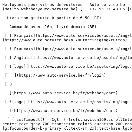
Nettoyants pour vitres de voitures | Auto-service.be      = 170" class="bg-neutral-50 text-gray-800 antialiased" id="pg-222" &gt;   [    webshop@auto-service.be ](mailto:webshop@auto-service.be) [   +32 55 31 48 05 ](tel:+3255314805) 

  Livraison gratuite à partir de € 50 (BE) 

   Commandé avant 16h, livré demain (BE) 

 [ ![Français](https://www.auto-service.be/assets/img/locales/fr.svg) fr  ](#) [ ![Néerlandais](https://www.auto-service.be/assets/img/locales/nl.svg) Néerlandais ](https://www.auto-service.be/nl/autoreiniging/ruiten) 

 [ ![Français](https://www.auto-service.be/assets/img/locales/fr.svg) Français ](https://www.auto-service.be/fr/nettoyage-de-voitures/vitres) 

 [ ![Anglais](https://www.auto-service.be/assets/img/locales/en.svg) Anglais ](https://www.auto-service.be/en/car-cleaning/windows) 

 [ ![logo](https://www.auto-service.be/assets/img/logo.svg) ](https://www.auto-service.be/fr) 

 [   ](https://www.auto-service.be/fr/login) 

 [ 0 

   ](https://www.auto-service.be/fr/webshop/cart)

 [ ![logo](https://www.auto-service.be/assets/img/logo.svg) ](https://www.auto-service.be/fr) [   ](https://www.auto-service.be/fr/login)     [ 0 

   ](https://www.auto-service.be/fr/webshop/cart)

  [ { setTimeout(() =&gt; { $refs.navitem169.scrollIntoView({ behavior: 'smooth', block: 'start' }); }, 300); }); }" class="relative z-30 flex items-center p-4 text-center text-gray-700 transition-colors duration-200 ease-out lg:h-full lg:border-b-4 lg:px-0 lg:pt-\[4px\] lg:pb-0 lg:text-xs lg:font-medium lg:text-gray-800 lg:focus:border-b-primary xl:text-sm 2xl:text-base lg:border-b-gray-700" &gt; Nettoyage de voitures      

 ](https://www.auto-service.be/fr/nettoyage-de-voitures) **Nettoyage de voitures** 

 [    ![Extérieur](https://www.auto-service.be/assets/media/30740/conversions/exterieur-navthumb.jpg)  

 Extérieur 

 ](https://www.auto-service.be/fr/nettoyage-de-voitures/exterieur) [    ![Shampooing auto](https://www.auto-service.be/assets/media/30734/conversions/autoshampoo-navthumb.jpg)  

 Shampooing auto 

 ](https://www.auto-service.be/fr/nettoyage-de-voitures/shampooing-auto) [    ![Intérieur](https://www.auto-service.be/assets/media/30732/conversions/interieur-navthumb.jpg)  

 Intérieur 

 ](https://www.auto-service.be/fr/nettoyage-de-voitures/interieur) [    ![Sellerie cuir](https://www.auto-service.be/assets/media/30721/conversions/lederen-bekleding-navthumb.jpg)  

 Sellerie cuir 

 ](https://www.auto-service.be/fr/nettoyage-de-voitures/sellerie-cuir) [    ![Jantes et pneus](https://www.auto-service.be/assets/media/30719/conversions/velgen-banden-navthumb.jpg)  

 Jantes et pneus 

 ](https://www.auto-service.be/fr/nettoyage-de-voitures/jantes-et-pneus) [    ![Polissage](https://www.auto-service.be/assets/media/30717/conversions/polijsten-navthumb.jpg)  

 Polissage 

 ](https://www.auto-service.be/fr/nettoyage-de-voitures/polissage) [    ![Vitres](https://www.auto-service.be/assets/media/30715/conversions/ruiten-navthumb.jpg)  

 Vitres 

 ](https://www.auto-service.be/fr/nettoyage-de-voitures/vitres) [    ![Cire et protection](https://www.auto-service.be/assets/media/30713/conversions/wax-protect-navthumb.jpg)  

 Cire et protection 

 ](https://www.auto-service.be/fr/nettoyage-de-voitures/cire-et-protection) [    ![Traitement anti-rayures](https://www.auto-service.be/assets/media/30711/conversions/krasbehandeling