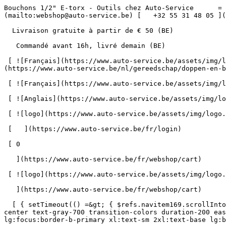
Bouchons 1/2" E-torx - Outils chez Auto-Service      = 170" class="bg-neutral-50 text-gray-800 antialiased" id="pg-392" &gt;   [    webshop@auto-service.be ](mailto:webshop@auto-service.be) [   +32 55 31 48 05 ](tel:+3255314805) 

  Livraison gratuite à partir de € 50 (BE) 

   Commandé avant 16h, livré demain (BE) 

 [ ![Français](https://www.auto-service.be/assets/img/locales/fr.svg) fr  ](#) [ ![Néerlandais](https://www.auto-service.be/assets/img/locales/nl.svg) Néerlandais ](https://www.auto-service.be/nl/gereedschap/doppen-en-bits/12-e-torx-doppen) 

 [ ![Français](https://www.auto-service.be/assets/img/locales/fr.svg) Français ](https://www.auto-service.be/fr/outils/douilles-et-embouts/12-douilles-e-torx) 

 [ ![Anglais](https://www.auto-service.be/assets/img/locales/en.svg) Anglais ](https://www.auto-service.be/en/tools/sockets-and-bits/12-e-torx-sockets) 

 [ ![logo](https://www.auto-service.be/assets/img/logo.svg) ](https://www.auto-service.be/fr) 

 [   ](https://www.auto-service.be/fr/login) 

 [ 0 

   ](https://www.auto-service.be/fr/webshop/cart)

 [ ![logo](https://www.auto-service.be/assets/img/logo.svg) ](https://www.auto-service.be/fr) [   ](https://www.auto-service.be/fr/login)     [ 0 

   ](https://www.auto-service.be/fr/webshop/cart)

  [ { setTimeout(() =&gt; { $refs.navitem169.scrollIntoView({ behavior: 'smooth', block: 'start' }); }, 300); }); }" class="relative z-30 flex items-center p-4 text-center text-gray-700 transition-colors duration-200 ease-out lg:h-full lg:border-b-4 lg:px-0 lg:pt-\[4px\] lg:pb-0 lg:text-xs lg:font-medium lg:text-gray-800 lg:focus:border-b-primary xl:text-sm 2xl:text-base lg:border-b-transparent lg:hover:border-b-gray-300" &gt; Nettoyage de voitures      

 ](https://www.auto-service.be/fr/nettoyage-de-voitures) **Nettoyage de voitures** 

 [    ![Extérieur](https://www.auto-service.be/assets/media/30740/conversions/exterieur-navthumb.jpg)  

 Extérieur 

 ](https://www.auto-service.be/fr/nettoyage-de-voitures/exterieur) [    ![Shampooing auto](https://www.auto-service.be/assets/media/30734/conversions/autoshampoo-navthumb.jpg)  

 Shampooing auto 

 ](https://www.auto-service.be/fr/nettoyage-de-voitures/shampooing-auto) [    ![Intérieur](https://www.auto-service.be/assets/media/30732/conversions/interieur-navthumb.jpg)  

 Intérieur 

 ](https://www.auto-service.be/fr/nettoyage-de-voitures/interieur) [    ![Sellerie cuir](https://www.auto-service.be/assets/media/30721/conversions/lederen-bekleding-navthumb.jpg)  

 Sellerie cuir 

 ](https://www.auto-service.be/fr/nettoyage-de-voitures/sellerie-cuir) [    ![Jantes et pneus](https://www.auto-service.be/assets/media/30719/conversions/velgen-banden-navthumb.jpg)  

 Jantes et pneus 

 ](https://www.auto-service.be/fr/nettoyage-de-voitures/jantes-et-pneus) [    ![Polissage](https://www.auto-service.be/assets/media/30717/conversions/polijsten-navthumb.jpg)  

 Polissage 

 ](https://www.auto-service.be/fr/nettoyage-de-voitures/polissage) [    ![Vitres](https://www.auto-service.be/assets/media/30715/conversions/ruiten-navthumb.jpg)  

 Vitres 

 ](https://www.auto-service.be/fr/nettoyage-de-voitures/vitres) [    ![Cire et protection](https://www.auto-service.be/assets/media/30713/conversions/wax-protect-navthumb.jpg)  

 Cire et protection 

 ](https://www.auto-service.be/fr/nettoyage-de-voitures/cire-et-protection) [    ![Traitement anti-rayures](https://www.auto-service.be/assets/media/30711/conversions/krasbehandeling-navthumb.jpg)  

 Trai