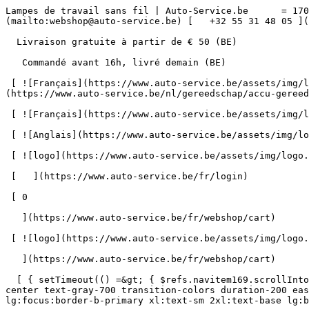
Lampes de travail sans fil | Auto-Service.be      = 170" class="bg-neutral-50 text-gray-800 antialiased" id="pg-466" &gt;   [    webshop@auto-service.be ](mailto:webshop@auto-service.be) [   +32 55 31 48 05 ](tel:+3255314805) 

  Livraison gratuite à partir de € 50 (BE) 

   Commandé avant 16h, livré demain (BE) 

 [ ![Français](https://www.auto-service.be/assets/img/locales/fr.svg) fr  ](#) [ ![Néerlandais](https://www.auto-service.be/assets/img/locales/nl.svg) Néerlandais ](https://www.auto-service.be/nl/gereedschap/accu-gereedschap/werklampen) 

 [ ![Français](https://www.auto-service.be/assets/img/locales/fr.svg) Français ](https://www.auto-service.be/fr/outils/outils-a-piles/lampes-de-travail) 

 [ ![Anglais](https://www.auto-service.be/assets/img/locales/en.svg) Anglais ](https://www.auto-service.be/en/tools/battery-powered-tools/work-lights) 

 [ ![logo](https://www.auto-service.be/assets/img/logo.svg) ](https://www.auto-service.be/fr) 

 [   ](https://www.auto-service.be/fr/login) 

 [ 0 

   ](https://www.auto-service.be/fr/webshop/cart)

 [ ![logo](https://www.auto-service.be/assets/img/logo.svg) ](https://www.auto-service.be/fr) [   ](https://www.auto-service.be/fr/login)     [ 0 

   ](https://www.auto-service.be/fr/webshop/cart)

  [ { setTimeout(() =&gt; { $refs.navitem169.scrollIntoView({ behavior: 'smooth', block: 'start' }); }, 300); }); }" class="relative z-30 flex items-center p-4 text-center text-gray-700 transition-colors duration-200 ease-out lg:h-full lg:border-b-4 lg:px-0 lg:pt-\[4px\] lg:pb-0 lg:text-xs lg:font-medium lg:text-gray-800 lg:focus:border-b-primary xl:text-sm 2xl:text-base lg:border-b-transparent lg:hover:border-b-gray-300" &gt; Nettoyage de voitures      

 ](https://www.auto-service.be/fr/nettoyage-de-voitures) **Nettoyage de voitures** 

 [    ![Extérieur](https://www.auto-service.be/assets/media/30740/conversions/exterieur-navthumb.jpg)  

 Extérieur 

 ](https://www.auto-service.be/fr/nettoyage-de-voitures/exterieur) [    ![Shampooing auto](https://www.auto-service.be/assets/media/30734/conversions/autoshampoo-navthumb.jpg)  

 Shampooing auto 

 ](https://www.auto-service.be/fr/nettoyage-de-voitures/shampooing-auto) [    ![Intérieur](https://www.auto-service.be/assets/media/30732/conversions/interieur-navthumb.jpg)  

 Intérieur 

 ](https://www.auto-service.be/fr/nettoyage-de-voitures/interieur) [    ![Sellerie cuir](https://www.auto-service.be/assets/media/30721/conversions/lederen-bekleding-navthumb.jpg)  

 Sellerie cuir 

 ](https://www.auto-service.be/fr/nettoyage-de-voitures/sellerie-cuir) [    ![Jantes et pneus](https://www.auto-service.be/assets/media/30719/conversions/velgen-banden-navthumb.jpg)  

 Jantes et pneus 

 ](https://www.auto-service.be/fr/nettoyage-de-voitures/jantes-et-pneus) [    ![Polissage](https://www.auto-service.be/assets/media/30717/conversions/polijsten-navthumb.jpg)  

 Polissage 

 ](https://www.auto-service.be/fr/nettoyage-de-voitures/polissage) [    ![Vitres](https://www.auto-service.be/assets/media/30715/conversions/ruiten-navthumb.jpg)  

 Vitres 

 ](https://www.auto-service.be/fr/nettoyage-de-voitures/vitres) [    ![Cire et protection](https://www.auto-service.be/assets/media/30713/conversions/wax-protect-navthumb.jpg)  

 Cire et protection 

 ](https://www.auto-service.be/fr/nettoyage-de-voitures/cire-et-protection) [    ![Traitement anti-rayures](https://www.auto-service.be/assets/media/30711/conversions/krasbehandeling-navthumb.jpg)  

 Traitement anti-rayures 

 ](https://www.auto-service.be/fr/nettoyage-de-voitures/trai