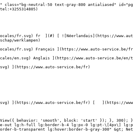
tement-anti-rayures) [    ![Accessoires](https://www.auto-service.be/assets/media/30709/conversions/toebehoren-navthumb.jpg)  

 Accessoires 

 ](https://www.auto-service.be/fr/nettoyage-de-voitures/accessoires) [    ![Kits](https://www.auto-service.be/assets/media/30668/conversions/kits-navthumb.jpg)  

 Kits 

 ](https://www.auto-service.be/fr/nettoyage-de-voitures/kits) 

 [ { setTimeout(() =&gt; { $refs.navitem260.scrollIntoView({ behavior: 'smooth', block: 'start' }); }, 300); }); }" class="relative z-30 flex items-center p-4 text-center text-gray-700 transition-colors duration-200 ease-out lg:h-full lg:border-b-4 lg:px-0 lg:pt-\[4px\] lg:pb-0 lg:text-xs lg:font-medium lg:text-gray-800 lg:focus:border-b-primary xl:text-sm 2xl:text-base lg:border-b-transparent lg:hover:border-b-gray-300" &gt; Bagages et transport      

 ](https://www.auto-service.be/fr/bagages-et-transport) **Bagages et transport** 

 [    ![Porte-vélos](https://www.auto-service.be/assets/media/25667/conversions/fietsendragers-navthumb.jpg)  

 Porte-vélos 

 ](https://www.auto-service.be/fr/bagages-et-transport/porte-velos) [    ![Coffres de toit](https://www.auto-service.be/assets/media/25666/conversions/dakkoffer-navthumb.jpg)  

 Coffres de toit 

 ](https://www.auto-service.be/fr/bagages-et-transport/coffres-de-toit) [    ![Porte-bagages de toit](https://www.auto-service.be/assets/media/25668/conversions/dakdrager-navthumb.jpg)  

 Porte-bagages de toit 

 ](https://www.auto-service.be/fr/bagages-et-transport/porte-bagages-de-toit) [    ![Accessoires de remorque](https://www.auto-service.be/assets/media/18910/conversions/aanhangwagen-accessoires-navthumb.jpg)  

 Accessoires de remorque 

 ](https://www.auto-service.be/fr/bagages-et-transport/accessoires-de-remorque) [    ![Éclairage de la remorque](https://www.auto-service.be/assets/media/18912/conversions/verlichting-aanhangwagen-navthumb.jpg)  

 Éclairage de la remorque 

 ](https://www.auto-service.be/fr/bagages-et-transport/eclairage-de-la-remorque) [    ![Feux de travail et feux de balisage](https://www.auto-service.be/assets/media/27547/conversions/werk-zwaailichten-navthumb.jpg)  

 Feux de travail et feux de balisage 

 ](https://www.auto-service.be/fr/bagages-et-transport/feux-de-travail-et-feux-de-balisage) [    ![Matériau des pneus](https://www.auto-service.be/assets/media/33955/conversions/bandenmateriaal-navthumb.jpg)  

 Matériau des pneus 

 ](https://www.auto-service.be/fr/bagages-et-transport/materiau-des-pneus) [    ![Coffres sur boule d'attelage](https://www.auto-service.be/assets/media/27537/conversions/trekhaak-koffers-navthumb.jpg)  

 Coffres sur boule d'attelage 

 ](https://www.auto-service.be/fr/bagages-et-transport/coffres-sur-boule-dattelage) [    ![Sécurité sur la route](https://www.auto-service.be/assets/media/28234/conversions/pech-onderweg-navthumb.jpg)  

 Sécurité sur la route 

 ](https://www.auto-service.be/fr/bagages-et-transport/securite-sur-la-route) 

 [ { setTimeout(() =&gt; { $refs.navitem350.scrollIntoView({ behavior: 'smooth', block: 'start' }); }, 300); }); }" class="relative z-30 flex items-center p-4 text-center text-gray-700 transition-colors duration-200 ease-out lg:h-full lg:border-b-4 lg:px-0 lg:pt-\[4px\] lg:pb-0 lg:text-xs lg:font-medium lg:text-gray-800 lg:focus:border-b-primary xl:text-sm 2xl:text-base lg:border-b-gray-700" &gt; Outils      

 ](https://www.auto-service.be/fr/outils) **Outils** 

 [    ![Outils à main](https://www.auto-service.be/assets/media/30666/conversions/handgereedschap-navthumb.jpg)  

 Outils à main 

 ](https://www.auto-service.be/fr/outils/outils-a-main) [    !