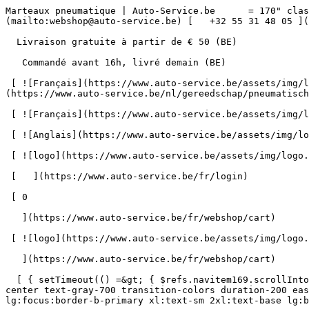
Marteaux pneumatique | Auto-Service.be      = 170" class="bg-neutral-50 text-gray-800 antialiased" id="pg-425" &gt;   [    webshop@auto-service.be ](mailto:webshop@auto-service.be) [   +32 55 31 48 05 ](tel:+3255314805) 

  Livraison gratuite à partir de € 50 (BE) 

   Commandé avant 16h, livré demain (BE) 

 [ ![Français](https://www.auto-service.be/assets/img/locales/fr.svg) fr  ](#) [ ![Néerlandais](https://www.auto-service.be/assets/img/locales/nl.svg) Néerlandais ](https://www.auto-service.be/nl/gereedschap/pneumatisch/hakhamer) 

 [ ![Français](https://www.auto-service.be/assets/img/locales/fr.svg) Français ](https://www.auto-service.be/fr/outils/pneumatique/marteau) 

 [ ![Anglais](https://www.auto-service.be/assets/img/locales/en.svg) Anglais ](https://www.auto-service.be/en/tools/pneumatic/chipper) 

 [ ![logo](https://www.auto-service.be/assets/img/logo.svg) ](https://www.auto-service.be/fr) 

 [   ](https://www.auto-service.be/fr/login) 

 [ 0 

   ](https://www.auto-service.be/fr/webshop/cart)

 [ ![logo](https://www.auto-service.be/assets/img/logo.svg) ](https://www.auto-service.be/fr) [   ](https://www.auto-service.be/fr/login)     [ 0 

   ](https://www.auto-service.be/fr/webshop/cart)

  [ { setTimeout(() =&gt; { $refs.navitem169.scrollIntoView({ behavior: 'smooth', block: 'start' }); }, 300); }); }" class="relative z-30 flex items-center p-4 text-center text-gray-700 transition-colors duration-200 ease-out lg:h-full lg:border-b-4 lg:px-0 lg:pt-\[4px\] lg:pb-0 lg:text-xs lg:font-medium lg:text-gray-800 lg:focus:border-b-primary xl:text-sm 2xl:text-base lg:border-b-transparent lg:hover:border-b-gray-300" &gt; Nettoyage de voitures      

 ](https://www.auto-service.be/fr/nettoyage-de-voitures) **Nettoyage de voitures** 

 [    ![Extérieur](https://www.auto-service.be/assets/media/30740/conversions/exterieur-navthumb.jpg)  

 Extérieur 

 ](https://www.auto-service.be/fr/nettoyage-de-voitures/exterieur) [    ![Shampooing auto](https://www.auto-service.be/assets/media/30734/conversions/autoshampoo-navthumb.jpg)  

 Shampooing auto 

 ](https://www.auto-service.be/fr/nettoyage-de-voitures/shampooing-auto) [    ![Intérieur](https://www.auto-service.be/assets/media/30732/conversions/interieur-navthumb.jpg)  

 Intérieur 

 ](https://www.auto-service.be/fr/nettoyage-de-voitures/interieur) [    ![Sellerie cuir](https://www.auto-service.be/assets/media/30721/conversions/lederen-bekleding-navthumb.jpg)  

 Sellerie cuir 

 ](https://www.auto-service.be/fr/nettoyage-de-voitures/sellerie-cuir) [    ![Jantes et pneus](https://www.auto-service.be/assets/media/30719/conversions/velgen-banden-navthumb.jpg)  

 Jantes et pneus 

 ](https://www.auto-service.be/fr/nettoyage-de-voitures/jantes-et-pneus) [    ![Polissage](https://www.auto-service.be/assets/media/30717/conversions/polijsten-navthumb.jpg)  

 Polissage 

 ](https://www.auto-service.be/fr/nettoyage-de-voitures/polissage) [    ![Vitres](https://www.auto-service.be/assets/media/30715/conversions/ruiten-navthumb.jpg)  

 Vitres 

 ](https://www.auto-service.be/fr/nettoyage-de-voitures/vitres) [    ![Cire et protection](https://www.auto-service.be/assets/media/30713/conversions/wax-protect-navthumb.jpg)  

 Cire et protection 

 ](https://www.auto-service.be/fr/nettoyage-de-voitures/cire-et-protection) [    ![Traitement anti-rayures](https://www.auto-service.be/assets/media/30711/conversions/krasbehandeling-navthumb.jpg)  

 Traitement anti-rayures 

 ](https://www.auto-service.be/fr/nettoyage-de-voitures/traitement-anti-rayures) [    ![Accessoires](https://www.auto-service.be/assets/media/30709/conversions/toebehoren-navthumb.jpg)  

 Accessoires 

 ](https://www.auto-service.be/fr/nettoyage-