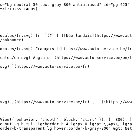
de-voitures/accessoires) [    ![Kits](https://www.auto-service.be/assets/media/30668/conversions/kits-navthumb.jpg)  

 Kits 

 ](https://www.auto-service.be/fr/nettoyage-de-voitures/kits) 

 [ { setTimeout(() =&gt; { $refs.navitem260.scrollIntoView({ behavior: 'smooth', block: 'start' }); }, 300); }); }" class="relative z-30 flex items-center p-4 text-center text-gray-700 transition-colors duration-200 ease-out lg:h-full lg:border-b-4 lg:px-0 lg:pt-\[4px\] lg:pb-0 lg:text-xs lg:font-medium lg:text-gray-800 lg:focus:border-b-primary xl:text-sm 2xl:text-base lg:border-b-transparent lg:hover:border-b-gray-300" &gt; Bagages et transport      

 ](https://www.auto-service.be/fr/bagages-et-transport) **Bagages et transport** 

 [    ![Porte-vélos](https://www.auto-service.be/assets/media/25667/conversions/fietsendragers-navthumb.jpg)  

 Porte-vélos 

 ](https://www.auto-service.be/fr/bagages-et-transport/porte-velos) [    ![Coffres de toit](https://www.auto-service.be/assets/media/25666/conversions/dakkoffer-navthumb.jpg)  

 Coffres de toit 

 ](https://www.auto-service.be/fr/bagages-et-transport/coffres-de-toit) [    ![Porte-bagages de toit](https://www.auto-service.be/assets/media/25668/conversions/dakdrager-navthumb.jpg)  

 Porte-bagages de toit 

 ](https://www.auto-service.be/fr/bagages-et-transport/porte-bagages-de-toit) [    ![Accessoires de remorque](https://www.auto-service.be/assets/media/18910/conversions/aanhangwagen-accessoires-navthumb.jpg)  

 Accessoires de remorque 

 ](https://www.auto-service.be/fr/bagages-et-transport/accessoires-de-remorque) [    ![Éclairage de la remorque](https://www.auto-service.be/assets/media/18912/conversions/verlichting-aanhangwagen-navthumb.jpg)  

 Éclairage de la remorque 

 ](https://www.auto-service.be/fr/bagages-et-transport/eclairage-de-la-remorque) [    ![Feux de travail et feux de balisage](https://www.auto-service.be/assets/media/27547/conversions/werk-zwaailichten-navthumb.jpg)  

 Feux de travail et feux de balisage 

 ](https://www.auto-service.be/fr/bagages-et-transport/feux-de-travail-et-feux-de-balisage) [    ![Matériau des pneus](https://www.auto-service.be/assets/media/33955/conversions/bandenmateriaal-navthumb.jpg)  

 Matériau des pneus 

 ](https://www.auto-service.be/fr/bagages-et-transport/materiau-des-pneus) [    ![Coffres sur boule d'attelage](https://www.auto-service.be/assets/media/27537/conversions/trekhaak-koffers-navthumb.jpg)  

 Coffres sur boule d'attelage 

 ](https://www.auto-service.be/fr/bagages-et-transport/coffres-sur-boule-dattelage) [    ![Sécurité sur la route](https://www.auto-service.be/assets/media/28234/conversions/pech-onderweg-navthumb.jpg)  

 Sécurité sur la route 

 ](https://www.auto-service.be/fr/bagages-et-transport/securite-sur-la-route) 

 [ { setTimeout(() =&gt; { $refs.navitem350.scrollIntoView({ behavior: 'smooth', block: 'start' }); }, 300); }); }" class="relative z-30 flex items-center p-4 text-center text-gray-700 transition-colors duration-200 ease-out lg:h-full lg:border-b-4 lg:px-0 lg:pt-\[4px\] lg:pb-0 lg:text-xs lg:font-medium lg:text-gray-800 lg:focus:border-b-primary xl:text-sm 2xl:text-base lg:border-b-gray-700" &gt; Outils      

 ](https://www.auto-service.be/fr/outils) **Outils** 

 [    ![Outils à main](https://www.auto-service.be/assets/media/30666/conversions/handgereedschap-navthumb.jpg)  

 Outils à main 

 ](https://www.auto-service.be/fr/outils/outils-a-main) [    ![Douilles à chocs](https://www.auto-service.be/assets/media/30661/conversions/krachtdoppen-navthumb.jpg)  

 Douilles à chocs 

 ](https://www.auto-service.be/fr/outils/douilles-a-chocs) [    ![Douilles et embouts](https://www.auto-service.be/assets/media/30659/conversions/doppen-en-bits-navthumb.jpg)  

 Douilles et embouts 

 ](htt