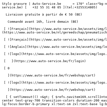
Stylo gravure | Auto-Service.be      = 170" class="bg-neutral-50 text-gray-800 antialiased" id="pg-424" &gt;   [    webshop@auto-service.be ](mailto:webshop@auto-service.be) [   +32 55 31 48 05 ](tel:+3255314805) 

  Livraison gratuite à partir de € 50 (BE) 

   Commandé avant 16h, livré demain (BE) 

 [ ![Français](https://www.auto-service.be/assets/img/locales/fr.svg) fr  ](#) [ ![Néerlandais](https://www.auto-service.be/assets/img/locales/nl.svg) Néerlandais ](https://www.auto-service.be/nl/gereedschap/pneumatisch/graveerstift) 

 [ ![Français](https://www.auto-service.be/assets/img/locales/fr.svg) Français ](https://www.auto-service.be/fr/outils/pneumatique/stylo-gravure) 

 [ ![Anglais](https://www.auto-service.be/assets/img/locales/en.svg) Anglais ](https://www.auto-service.be/en/tools/pneumatic/engraving-pen) 

 [ ![logo](https://www.auto-service.be/assets/img/logo.svg) ](https://www.auto-service.be/fr) 

 [   ](https://www.auto-service.be/fr/login) 

 [ 0 

   ](https://www.auto-service.be/fr/webshop/cart)

 [ ![logo](https://www.auto-service.be/assets/img/logo.svg) ](https://www.auto-service.be/fr) [   ](https://www.auto-service.be/fr/login)     [ 0 

   ](https://www.auto-service.be/fr/webshop/cart)

  [ { setTimeout(() =&gt; { $refs.navitem169.scrollIntoView({ behavior: 'smooth', block: 'start' }); }, 300); }); }" class="relative z-30 flex items-center p-4 text-center text-gray-700 transition-colors duration-200 ease-out lg:h-full lg:border-b-4 lg:px-0 lg:pt-\[4px\] lg:pb-0 lg:text-xs lg:font-medium lg:text-gray-800 lg:focus:border-b-primary xl:text-sm 2xl:text-base lg:border-b-transparent lg:hover:border-b-gray-300" &gt; Nettoyage de voitures      

 ](https://www.auto-service.be/fr/nettoyage-de-voitures) **Nettoyage de voitures** 

 [    ![Extérieur](https://www.auto-service.be/assets/media/30740/conversions/exterieur-navthumb.jpg)  

 Extérieur 

 ](https://www.auto-service.be/fr/nettoyage-de-voitures/exterieur) [    ![Shampooing auto](https://www.auto-service.be/assets/media/30734/conversions/autoshampoo-navthumb.jpg)  

 Shampooing auto 

 ](https://www.auto-service.be/fr/nettoyage-de-voitures/shampooing-auto) [    ![Intérieur](https://www.auto-service.be/assets/media/30732/conversions/interieur-navthumb.jpg)  

 Intérieur 

 ](https://www.auto-service.be/fr/nettoyage-de-voitures/interieur) [    ![Sellerie cuir](https://www.auto-service.be/assets/media/30721/conversions/lederen-bekleding-navthumb.jpg)  

 Sellerie cuir 

 ](https://www.auto-service.be/fr/nettoyage-de-voitures/sellerie-cuir) [    ![Jantes et pneus](https://www.auto-service.be/assets/media/30719/conversions/velgen-banden-navthumb.jpg)  

 Jantes et pneus 

 ](https://www.auto-service.be/fr/nettoyage-de-voitures/jantes-et-pneus) [    ![Polissage](https://www.auto-service.be/assets/media/30717/conversions/polijsten-navthumb.jpg)  

 Polissage 

 ](https://www.auto-service.be/fr/nettoyage-de-voitures/polissage) [    ![Vitres](https://www.auto-service.be/assets/media/30715/conversions/ruiten-navthumb.jpg)  

 Vitres 

 ](https://www.auto-service.be/fr/nettoyage-de-voitures/vitres) [    ![Cire et protection](https://www.auto-service.be/assets/media/30713/conversions/wax-protect-navthumb.jpg)  

 Cire et protection 

 ](https://www.auto-service.be/fr/nettoyage-de-voitures/cire-et-protection) [    ![Traitement anti-rayures](https://www.auto-service.be/assets/m