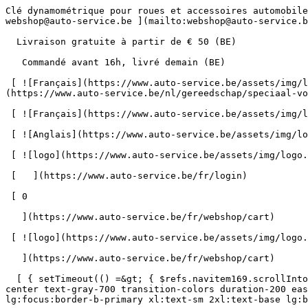
Clé dynamométrique pour roues et accessoires automobiles | Auto-Service.be      = 170" class="bg-neutral-50 text-gray-800 antialiased" id="pg-448" &gt;   [    webshop@auto-service.be ](mailto:webshop@auto-service.be) [   +32 55 31 48 05 ](tel:+3255314805) 

  Livraison gratuite à partir de € 50 (BE) 

   Commandé avant 16h, livré demain (BE) 

 [ ![Français](https://www.auto-service.be/assets/img/locales/fr.svg) fr  ](#) [ ![Néerlandais](https://www.auto-service.be/assets/img/locales/nl.svg) Néerlandais ](https://www.auto-service.be/nl/gereedschap/speciaal-voor-automobiel/momentsleutels) 

 [ ![Français](https://www.auto-service.be/assets/img/locales/fr.svg) Français ](https://www.auto-service.be/fr/outils/special-pour-lautomobile/cles-dynamometriques) 

 [ ![Anglais](https://www.auto-service.be/assets/img/locales/en.svg) Anglais ](https://www.auto-service.be/en/tools/special-for-automotive/torque-wrenches) 

 [ ![logo](https://www.auto-service.be/assets/img/logo.svg) ](https://www.auto-service.be/fr) 

 [   ](https://www.auto-service.be/fr/login) 

 [ 0 

   ](https://www.auto-service.be/fr/webshop/cart)

 [ ![logo](https://www.auto-service.be/assets/img/logo.svg) ](https://www.auto-service.be/fr) [   ](https://www.auto-service.be/fr/login)     [ 0 

   ](https://www.auto-service.be/fr/webshop/cart)

  [ { setTimeout(() =&gt; { $refs.navitem169.scrollIntoView({ behavior: 'smooth', block: 'start' }); }, 300); }); }" class="relative z-30 flex items-center p-4 text-center text-gray-700 transition-colors duration-200 ease-out lg:h-full lg:border-b-4 lg:px-0 lg:pt-\[4px\] lg:pb-0 lg:text-xs lg:font-medium lg:text-gray-800 lg:focus:border-b-primary xl:text-sm 2xl:text-base lg:border-b-transparent lg:hover:border-b-gray-300" &gt; Nettoyage de voitures      

 ](https://www.auto-service.be/fr/nettoyage-de-voitures) **Nettoyage de voitures** 

 [    ![Extérieur](https://www.auto-service.be/assets/media/30740/conversions/exterieur-navthumb.jpg)  

 Extérieur 

 ](https://www.auto-service.be/fr/nettoyage-de-voitures/exterieur) [    ![Shampooing auto](https://www.auto-service.be/assets/media/30734/conversions/autoshampoo-navthumb.jpg)  

 Shampooing auto 

 ](https://www.auto-service.be/fr/nettoyage-de-voitures/shampooing-auto) [    ![Intérieur](https://www.auto-service.be/assets/media/30732/conversions/interieur-navthumb.jpg)  

 Intérieur 

 ](https://www.auto-service.be/fr/nettoyage-de-voitures/interieur) [    ![Sellerie cuir](https://www.auto-service.be/assets/media/30721/conversions/lederen-bekleding-navthumb.jpg)  

 Sellerie cuir 

 ](https://www.auto-service.be/fr/nettoyage-de-voitures/sellerie-cuir) [    ![Jantes et pneus](https://www.auto-service.be/assets/media/30719/conversions/velgen-banden-navthumb.jpg)  

 Jantes et pneus 

 ](https://www.auto-service.be/fr/nettoyage-de-voitures/jantes-et-pneus) [    ![Polissage](https://www.auto-service.be/assets/media/30717/conversions/polijsten-navthumb.jpg)  

 Polissage 

 ](https://www.auto-service.be/fr/nettoyage-de-voitures/polissage) [    ![Vitres](https://www.auto-service.be/assets/media/30715/conversions/ruiten-navthumb.jpg)  

 Vitres 

 ](https://www.auto-service.be/fr/nettoyage-de-voitures/vitres) [    ![Cire et protection](https://www.auto-service.be/assets/media/30713/conversions/wax-protect-navthumb.jpg)  

 Cire et protection 

 ](https://www.auto-service.be/fr/nettoyage-de-voitures/cire-et-protection) [    ![Traitement anti-rayures](https://www.auto-service.be/assets/media/30711/conversions/krasbehandeling-navthumb.jpg)  

 Tra