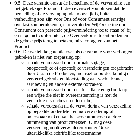
9.5. Deze garantie omvat de herstelling of de vervanging van
het gebrekkige Product. Indien evenwel zou blijken dat de
herstelling of de vervanging niet mogelijk is, buiten
verhouding zou zijn voor Ons of voor Consument ernstige
overlast zou berokkenen, dan verbinden Wij Ons ertoe om
Consument een passende prijsvermindering toe te staan of, bij
ernstige niet-conformiteit, de Overeenkomst te ontbinden en
de gehele prijs terug te betalen, mits teruggave van het
Product.
9.6. De wettelijke garantie evenals de garantie voor verborgen
gebreken is niet van toepassing op:
schade veroorzaakt door normale slijtage,
onopzettelijke of opzettelijke veranderingen toegebracht
door U aan de Producten, inclusief onoordeelkundig en
verkeerd gebruik en blootstelling aan vocht, brand,
aardbeving en andere externe oorzaken;
schade veroorzaakt door een installatie en gebruik op
een wijze die niet in overeenstemming is met de
verstrekte instructies en informatie;
schade veroorzaakt na de verwijdering van verzegeling
op bepaalde onderdelen en na verwijdering of
onleesbaar maken van het serienummer en andere
nummering van productreeksen. U mag deze
verzegeling nooit verwijderen zonder Onze
uitdrukkelijke schriftelijke toestemming;