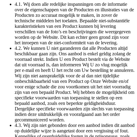
4.1. Wij doen alle redelijke inspanningen om de informatie
over de eigenschappen van de Producten en illustraties van de
Producten zo accuraat mogelijk te maken, in zover de
technische middelen het toelaten. Bepaalde niet-substantiële
karakteristieken van een Product kunnen bij levering
verschillen van de foto’s en beschrijvingen die weergegeven
worden op de Website. Dit kan echter geen grond zijn voor
het inroepen van de niet-conformiteit van de levering.
4.2. We kunnen U niet garanderen dat alle Producten altijd
beschikbaar gaan zijn. Ons aanbod is enkel geldig zolang de
voorraad strekt. Indien U een Product bestelt via de Website
dat uit voorraad is, dan informeren Wij U zo vlug mogelijk
per e-mail en heeft U het recht om Uw bestelling te annuleren.
Wij zijn niet aansprakelijk voor de al dan niet tijdelijke
onbeschikbaarheid van een Product op Onze Website en/of
voor enige schade die zou voortkomen uit het niet voorradig
zijn van een bepaald Product. Wij hebben de mogelijkheid om
specifieke voorwaarden van toepassing te stellen op een
bepaald aanbod, zoals een beperkte geldigheidsduur.
Dergelijke specifieke voorwaarden zijn slechts van toepassing
indien deze uitdrukkelijk en voorafgaand aan het order
gecommuniceerd worden.
4.3. Wij zijn niet gebonden door een aanbod indien dit aanbod
op duidelijke wijze is aangetast door een vergissing of fout.
Kennelijke of overduidelijke fouten in de prijsopgave, zoals