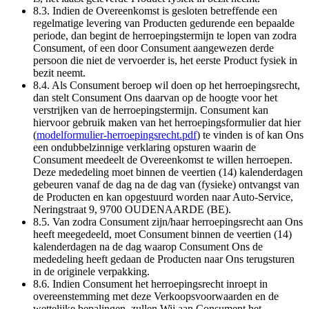
8.3. Indien de Overeenkomst is gesloten betreffende een
regelmatige levering van Producten gedurende een bepaalde
periode, dan begint de herroepingstermijn te lopen van zodra
Consument, of een door Consument aangewezen derde
persoon die niet de vervoerder is, het eerste Product fysiek in
bezit neemt.
8.4. Als Consument beroep wil doen op het herroepingsrecht,
dan stelt Consument Ons daarvan op de hoogte voor het
verstrijken van de herroepingstermijn. Consument kan
hiervoor gebruik maken van het herroepingsformulier dat hier
(
modelformulier-herroepingsrecht.pdf
) te vinden is of kan Ons
een ondubbelzinnige verklaring opsturen waarin de
Consument meedeelt de Overeenkomst te willen herroepen.
Deze mededeling moet binnen de veertien (14) kalenderdagen
gebeuren vanaf de dag na de dag van (fysieke) ontvangst van
de Producten en kan opgestuurd worden naar Auto-Service,
Neringstraat 9, 9700 OUDENAARDE (BE).
8.5. Van zodra Consument zijn/haar herroepingsrecht aan Ons
heeft meegedeeld, moet Consument binnen de veertien (14)
kalenderdagen na de dag waarop Consument Ons de
mededeling heeft gedaan de Producten naar Ons terugsturen
in de originele verpakking.
8.6. Indien Consument het herroepingsrecht inroept in
overeenstemming met deze Verkoopsvoorwaarden en de
wettelijke bepalingen, zullen Wij aan Consument het