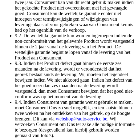
twee jaar. Consument kan van dit recht gebruik maken indien
het gekochte Product niet overeenkomt met het gevraagde
goed. Consument kan de wettelijke garantie echter niet
inroepen voor termijnwijzigingen of wijzigingen van
leveringsplaats of voor gebreken waarvan Consument kennis
had op het ogenblik van de verkoop.
9.2. De wettelijke garantie kan worden ingeroepen indien de
non-conformiteit van het geleverde Product wordt vastgesteld
binnen de 2 jaar vanaf de levering van het Product. De
wettelijke garantie begint te lopen vanaf de levering van het
Product aan Consument.
9.3. Indien het Product defect gaat binnen de eerste zes
maanden na de levering, wordt er verondersteld dat het
gebrek bestaat sinds de levering. Wij moeten het tegendeel
bewijzen indien We niet akkoord gaan. Indien het defect van
het goed meer dan zes maanden na de levering wordt
vastgesteld, dan moet Consument bewijzen dat het goed niet-
conform was op het moment van de levering.
9.4. Indien Consument van garantie wenst gebruik te maken,
moet Consument Ons zo snel mogelijk, en ten laatste binnen
twee weken na het ontdekken van het gebrek, op de hoogte
brengen. Dit kan via
webshop@auto-service.be
. Wij
verzoeken Consument om Ons ter zake alle nodige informatie
te bezorgen (desgevallend kan hierbij gebruik worden
gemaakt van foto’s).