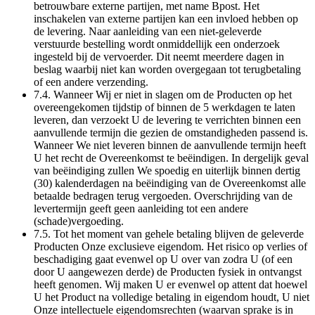
betrouwbare externe partijen, met name Bpost. Het
inschakelen van externe partijen kan een invloed hebben op
de levering. Naar aanleiding van een niet-geleverde
verstuurde bestelling wordt onmiddellijk een onderzoek
ingesteld bij de vervoerder. Dit neemt meerdere dagen in
beslag waarbij niet kan worden overgegaan tot terugbetaling
of een andere verzending.
7.4. Wanneer Wij er niet in slagen om de Producten op het
overeengekomen tijdstip of binnen de 5 werkdagen te laten
leveren, dan verzoekt U de levering te verrichten binnen een
aanvullende termijn die gezien de omstandigheden passend is.
Wanneer We niet leveren binnen de aanvullende termijn heeft
U het recht de Overeenkomst te beëindigen. In dergelijk geval
van beëindiging zullen We spoedig en uiterlijk binnen dertig
(30) kalenderdagen na beëindiging van de Overeenkomst alle
betaalde bedragen terug vergoeden. Overschrijding van de
levertermijn geeft geen aanleiding tot een andere
(schade)vergoeding.
7.5. Tot het moment van gehele betaling blijven de geleverde
Producten Onze exclusieve eigendom. Het risico op verlies of
beschadiging gaat evenwel op U over van zodra U (of een
door U aangewezen derde) de Producten fysiek in ontvangst
heeft genomen. Wij maken U er evenwel op attent dat hoewel
U het Product na volledige betaling in eigendom houdt, U niet
Onze intellectuele eigendomsrechten (waarvan sprake is in