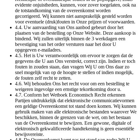
evidente onjuistheden, kunnen, voor zover toegelaten, ook na
de totstandkoming van de overeenkomst worden
gecorrigeerd. Wij kunnen niet aansprakelijk gesteld worden
voor eventuele (druk)fouten in Onze prijzen of voorwaarden.
4.4. Uw aanvaarding van Ons aanbod gebeurt door het
plaatsen van de bestelling op Onze Website. Deze aankoop is
bindend. Wij zullen uiterlijk binnen de 3 werkdagen een
bevestiging van het order versturen naar het door U
opgegeven e-mailadres.
4.5. Het is Uw verantwoordelijk om ervoor te zorgen dat de
gegevens die U aan Ons verstrekt, correct zijn. Indien er toch
fouten in zouden staan, dan vragen Wij U om Ons daar zo
snel mogelijk van op de hoogte te stellen of indien mogelijk,
de fouten zelf recht te zetten.
4.6. Wij behouden Ons het recht voor om een bestelling te
weigeren ingevolge een ernstige tekortkoming door u.
4.7. Conform het Wetboek Economisch Recht erkennen
Partijen uitdrukkelijk dat elektronische communicatievormen
een geldige Overeenkomst tot stand doen komen. Wij kunnen
gebruik maken van alle elektronische bestanden waarover We
beschikken, binnen de grenzen van de wet, om het bestaan
van de Overeenkomst te bewijzen. Een gewone, digitale of
elektronisch gekwalificeerde handtekening is geen essentiële
bewijsvereiste.
4.8. De Overeenkomst komt pas tot stand van zodra Wij U